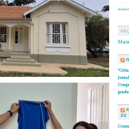
Andame
FA
Mais
N
“Crôn
Jornal
Congr
gradua
A
DE 
Comun