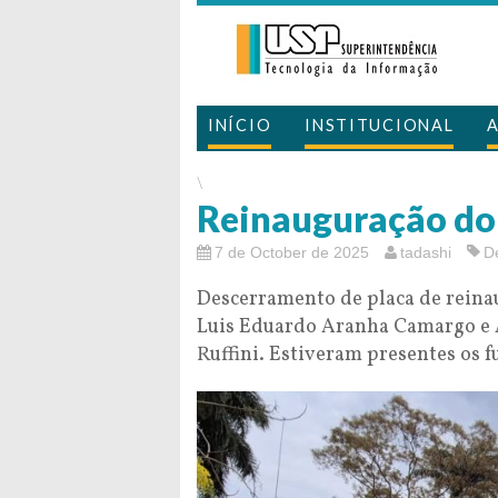
INÍCIO
INSTITUCIONAL
\
Reinauguração do
7 de October de 2025
tadashi
D
Descerramento de placa de reinau
Luis Eduardo Aranha Camargo e 
Ruffini. Estiveram presentes os 