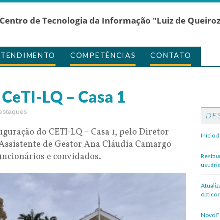
Centro de Tecnologia da Informação "Luiz de Queiro
ATENDIMENTO
COMPETÊNCIAS
CONTATO
 CeTI-LQ – Casa 1
estaques
DE
guração do CETI-LQ – Casa 1, pelo Diretor
Início 
Assistente de Gestor Ana Cláudia Camargo
funcionários e convidados.
Restau
usuári
Atuali
óptico
Novo Fo