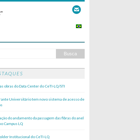
z"
STAQUES
das obras do Data Center do CeTI-LQ/STI
rante Universitário tem novo sistema de acesso de
os
zação do andamento da passagem das fibras do anel
 no Campus LQ
lder Institucional do CeTI-LQ